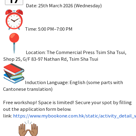
Date: 25th March 2026 (Wednesday)
Time: 5:00 PM–7:00 PM
Location: The Commercial Press Tsim Sha Tsui,
Shop 25, G/F 83-97 Nathan Rd, Tsim Sha Tsui
Induction Language: English (some parts with
Cantonese translation)
Free workshop! Space is limited! Secure your spot by filling
out the application form below.
link:
https://www.mybookone.com.hk/static/activity_detai