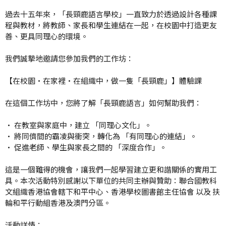
過去十五年來，「長頸鹿語言學校」
一直致力於透過設計各種課
程與教材，將教師、
家長和學生連結在一起，在校園中打造更友
善、更具同理心的環境。
我們誠摯地邀請您參加我們的工作坊：
【在校園·在家裡·在組織中，做一隻「長頸鹿」】體驗課
在這個工作坊中，您將了解「長頸鹿語言」如何幫助我們：
· 在教室與家庭中，建立 「同理心文化」。
· 將同儕間的霸凌與衝突，轉化為 「有同理心的連結」。
· 促進老師、學生與家長之間的 「深度合作」。
這是一個難得的機會，讓我們一起學習建立更和諧關係的實用工
具。
本次活動特別感謝以下單位的共同主辦與贊助：
聯合國教科
文組織香港協會轄下和平中心、香港學校圖書館主任協會 以及 扶
輪和平行動組香港及澳門分區。
活動詳情：