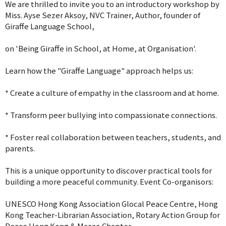
We are thrilled to invite you to an introductory workshop by
Miss. Ayse Sezer Aksoy, NVC Trainer, Author, founder of
Giraffe Language School,
on 'Being Giraffe in School, at Home, at Organisation'.
Learn how the "Giraffe Language" approach helps us:
* Create a culture of empathy in the classroom and at home.
* Transform peer bullying into compassionate connections.
* Foster real collaboration between teachers, students, and
parents.
This is a unique opportunity to discover practical tools for
building a more peaceful community. Event Co-organisors:
UNESCO Hong Kong Association Glocal Peace Centre, Hong
Kong Teacher-Librarian Association, Rotary Action Group for
Peace Hong Kong & Macao Chapter,