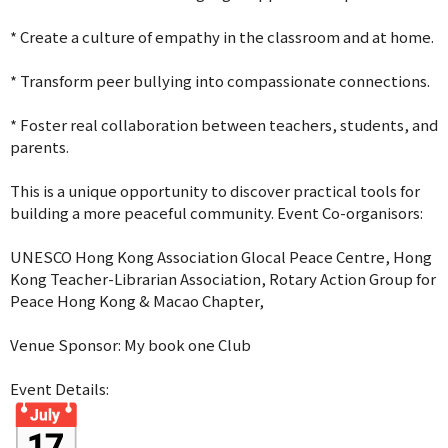
* Create a culture of empathy in the classroom and at home.
* Transform peer bullying into compassionate connections.
* Foster real collaboration between teachers, students, and
parents.
This is a unique opportunity to discover practical tools for
building a more peaceful community. Event Co-organisors:
UNESCO Hong Kong Association Glocal Peace Centre, Hong
Kong Teacher-Librarian Association, Rotary Action Group for
Peace Hong Kong & Macao Chapter,
Venue Sponsor: My book one Club
Event Details: