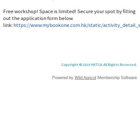
Free workshop! Space is limited! Secure your spot by filling
out the application form below.
link:
https://www.mybookone.com.hk/static/activity_detai
Copyright © 2019 HKTLA. All Rights Reserved.
Powered by
Wild Apricot
Membership Software