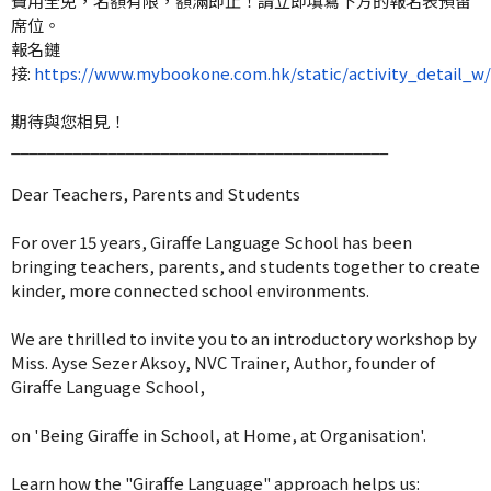
費用全免，名額有限，額滿即止！
請立即填寫下方的報名表預留
席位。
報名鏈
接:
https://www.mybookone.com.hk/static/activity_detail
期待與您相見！
______________________________
_____________
Dear Teachers, Parents and Students
For over 15 years, Giraffe Language School has been
bringing teachers, parents, and students together to create
kinder, more connected school environments.
We are thrilled to invite you to an introductory workshop by
Miss. Ayse Sezer Aksoy, NVC Trainer, Author, founder of
Giraffe Language School,
on 'Being Giraffe in School, at Home, at Organisation'.
Learn how the "Giraffe Language" approach helps us: