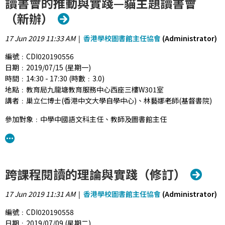
讀書會的推動與實踐—貓主題讀書會
（新辦）
17 Jun 2019 11:33 AM
香港學校圖書館主任協會
(Administrator)
|
編號﹕CDI020190556
日期﹕2019/07/15 (星期一)
時間﹕14:30 - 17:30 (時數﹕3.0)
地點﹕教育局九龍塘教育服務中心西座三樓W301室
講者﹕巢立仁博士(香港中文大學自學中心)、林藝娜老師(基督書院)
參加對象﹕中學中國語文科主任、教師及圖書館主任
背景﹕自教育局在2001年推出課程改革以來，學校均積極推動「從閱
讀中學習」，並已取得一定成效。為進一步協助學校推廣閱讀，教育
局於2018/19學年建議了數個閱讀主題，並就各主題提供建議書目。
跨課程閱讀的理論與實踐（修訂）
活動目標﹕幫助教師認識推動和組織主題讀書會的方法，從而推動學
生閱讀，包括培養閱讀興趣，拓寬閱讀面，增加閱讀深度。
17 Jun 2019 11:31 AM
香港學校圖書館主任協會
(Administrator)
|
活動詳情﹕這是新辦的研討會，主要內容包括： (1) 主題讀書會的理
編號﹕CDI020190558
念、推動和實踐； (2) 貓主題讀書會； (3) 學校經驗分享； (4) 交流與
日期﹕2019/07/09 (星期二)