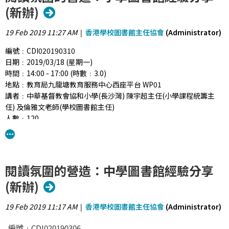
報名﹕
(新辦)
https://www.hkedcity.net/eventcalendar/event/5c76085a0646128
19 Feb 2019 11:27 AM
香港學校圖書館主任協會
(Administrator)
|
編號﹕CDI020190310
日期﹕2019/03/18 (星期一)
時間﹕14:00 - 17:00 (時數﹕3.0)
地點﹕教育局九龍塘教育服務中心西座平台 WP01
講者﹕中華基督教會協和小學(長沙灣) 陳宇超主任(小學課程統籌主
任) 及倫雅文老師(學校圖書館主任)
人數﹕120
活動目標﹕本節旨在分享學校圖書館主任在設計與推行富趣味的閱讀
活動、與學科合作，以營造閱讀氛圍提升學生閱讀興趣的經驗。
閱讀氛圍的營造：中學圖書館經驗分享
活動詳情﹕
內容包括：
(新辦)
1. 富趣味的閱讀活動介紹
2. 透過互相扣連各項活動以深化閱讀的策略
19 Feb 2019 11:17 AM
香港學校圖書館主任協會
(Administrator)
|
3. 促進圖書館與學科的協作的策略
編號﹕CDI020190306