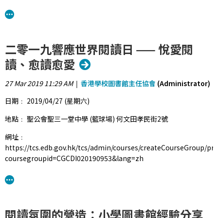
教育卓越中心借調教師
3.崇真書院教師及教育局資訊科技教育組資訊科技教育卓越中心借調
教師
4.青年會書院教師及教育局資訊科技教育組資訊科技教育卓越中心借
二零一九響應世界閱讀日 —— 悅愛閱
調教師
讀、愈讀愈愛
5. 香港恒生大學資訊科技總監黃寶財教授
參加對象﹕所有中、小學校長及教師
27 Mar 2019 11:29 AM
香港學校圖書館主任協會
(Administrator)
|
活動目標﹕本講座旨在簡介資訊素養 (IL)及不同學校推行方法。
日期﹕ 2019/04/27 (星期六)
活動詳情﹕
地點﹕ 聖公會聖三一堂中學 (籃球場) 何文田孝民街2號
1.介紹“聰明e主人”電子學習資源套 ；
網址﹕
2.嘉賓講者分享；
https://tcs.edb.gov.hk/tcs/admin/courses/createCourseGroup/pr
3.學校分享；
coursegroupid=CGCDI020190953&lang=zh
4.答問環節。
網址﹕
https://tcs.edb.gov.hk/tcs/admin/courses/previewCourse/forPort
此外教育城同場舉辦「釋放喜『閱』：數碼閱讀的策略與實踐」研討
courseId=EI0020190255&lang=zh
會
閱讀氛圍的營造：小學圖書館經驗分享