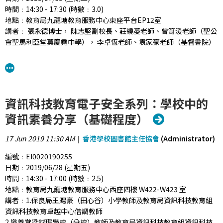
討論。
時間﹕14:30 - 17:30 (時數﹕3.0)
地點﹕教育局九龍塘教育服務中心東座平台EP12室
網址﹕
講者﹕ 張永德博士， 陳志堅副校長、莊繞蔓老師、曾笥湲老師（聖公
https://tcs.edb.gov.hk/tcs/admin/courses/previewCourse/forPort
會聖馬利亞堂莫慶堯中學）， 李卓恆老師、袁家豪老師（基督書院）
courseId=CDI020190556&lang=zh
參加對象﹕中學中國語文科科主任、教師及圖書館主任
背景﹕自教育局在2001年推出課程改革以來，學校均積極推動「從閱
讀中學習」，並已取得一定的成效。學校要建基現有優勢，進一步推
資訊科技教育電子安全系列：學校中的
動「跨課程閱讀」，為學生提供平台，讓他們將不同領域的知識融會
貫通，以及在不同知識領域中延展語文學習。
資訊素養分享（基礎程度）
活動目標﹕促進中文科推動跨課程閱讀。
17 Jun 2019 11:30 AM
香港學校圖書館主任協會
(Administrator)
|
活動詳情﹕本研討會的主要內容包括： (1) 跨課程閱讀的理念； (2) 推
編號﹕EI0020190255
動跨課程閱讀的策略、模式和方法； (3) 學校經驗分享； (4) 交流與討
日期﹕2019/06/28 (星期五)
論。
時間﹕14:30 - 17:00 (時數﹕2.5)
網址﹕
地點﹕教育局九龍塘教育服務中心西座四樓 W422-W423 室
https://tcs.edb.gov.hk/tcs/admin/courses/previewCourse/forPort
講者﹕1.保良局王賜豪（田心谷）小學教師及教育局資訊科技教育組
courseId=CDI020190558&lang=zh
資訊科技教育卓越中心借調教師
2.樂善堂梁銶琚學校（分校）教師及教育局資訊科技教育組資訊科技