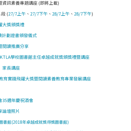
舉暨資訊素養專題講座 (即將上載)
段 (
27/7上午
、
27/7下午
、
28/7上午
、
28/7下午
)
飛躍大獎頒獎禮
閱讀計劃證書頒發儀式
舉暨閱讀推廣分享
ASL-HKTLA學校圖書館主任卓越成就獎頒獎禮暨講座
﹖」家長講座
翔閱讀教育實踐飛躍大獎暨閱讀素養教育專業發展講座
協會35週年慶祝酒會
分享論壇照片
學圖書館(2018年卓越成就獎得獎圖書館)